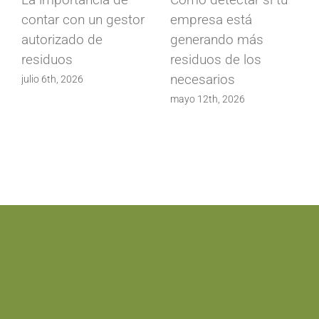
contar con un gestor
empresa está
autorizado de
generando más
residuos
residuos de los
necesarios
julio 6th, 2026
mayo 12th, 2026