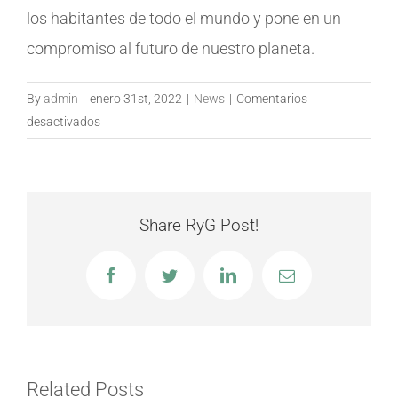
los habitantes de todo el mundo y pone en un
compromiso al futuro de nuestro planeta.
By
admin
|
enero 31st, 2022
|
News
|
Comentarios
en
desactivados
Una
de
las
principales
Share RyG Post!
causas
del
Facebook
Twitter
LinkedIn
Email
calentamiento
global,
el
carbono
negro
Related Posts