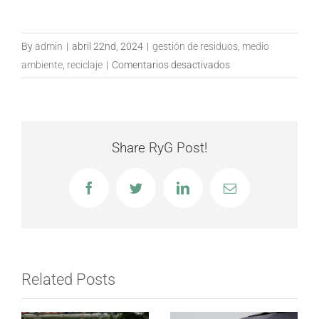
By
admin
|
abril 22nd, 2024
|
gestión de residuos
,
medio
en
ambiente
,
reciclaje
|
Comentarios desactivados
Cómo
mejorar
la
gestión
Share RyG Post!
de
residuos
Facebook
Twitter
LinkedIn
Email
de
tu
empresa
Related Posts