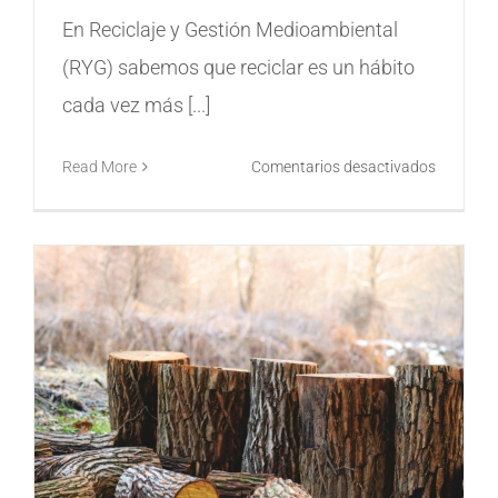
En Reciclaje y Gestión Medioambiental
(RYG) sabemos que reciclar es un hábito
cada vez más [...]
en
Read More
Comentarios desactivados
7
residuos
que
tiras
mal
sin
darte
cuenta