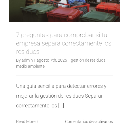
7 preguntas para comprobar si tu
empresa separa correctamente los
residuos
By
admin
|
agosto 7th, 2026
|
gestión de residuos
,
medio ambiente
Una guía sencilla para detectar errores y
mejorar la gestión de residuos Separar
correctamente los [...]
en
Read More
Comentarios desactivados
7