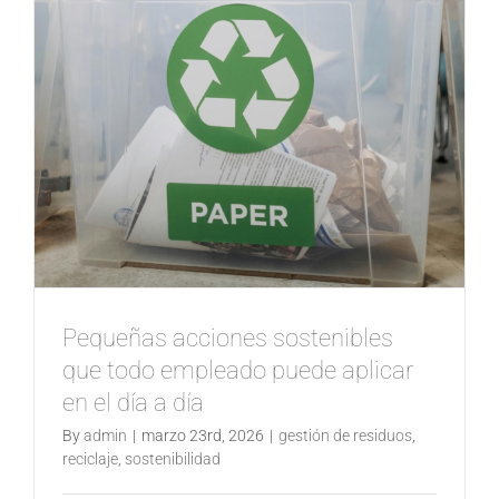
Pequeñas acciones sostenibles
que todo empleado puede aplicar
en el día a día
By
admin
|
marzo 23rd, 2026
|
gestión de residuos
,
reciclaje
,
sostenibilidad