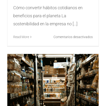
Cómo convertir hábitos cotidianos en
beneficios para el planeta La
sostenibilidad en la empresa no [...]
en
Read More
Comentarios desactivados
Pequeña
acciones
sostenib
que
todo
emplead
puede
aplicar
en
el
día