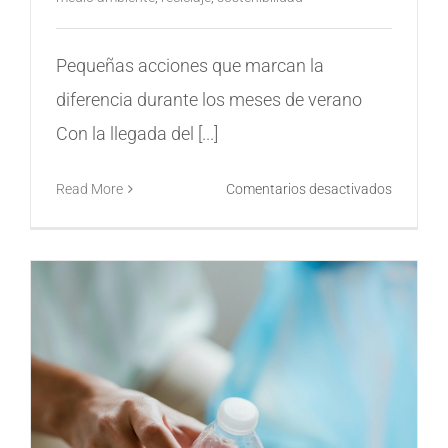
Pequeñas acciones que marcan la
diferencia durante los meses de verano
Con la llegada del [...]
en
Read More
Comentarios desactivados
Cómo
mantene
una
empresa
sostenibl
también
en
verano