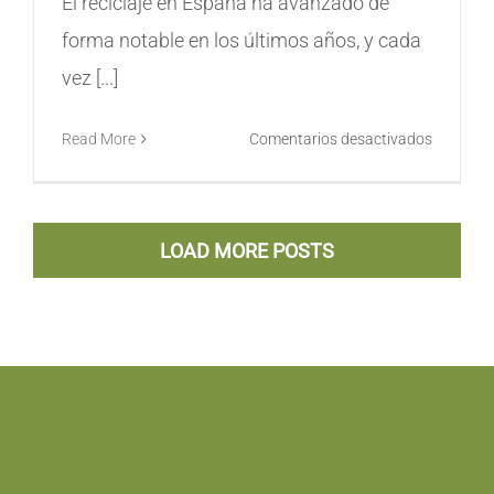
El reciclaje en España ha avanzado de
forma notable en los últimos años, y cada
vez [...]
en
Read More
Comentarios desactivados
Material
que
más
LOAD MORE POSTS
se
reciclan
en
España…
y
cuáles
deberían
reciclars
más