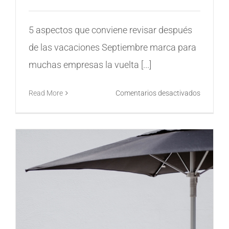
5 aspectos que conviene revisar después
de las vacaciones Septiembre marca para
muchas empresas la vuelta [...]
en
Read More
Comentarios desactivados
Vuelta
a
la
rutina:
¿está
prepara
tu
empresa
para
retomar