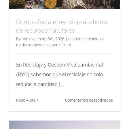
Cómo afecta el reciclaje al ahorro
de recursos naturales
By
admin
|
enero 8th, 2026
|
gestión de residuos
,
medio ambiente
,
sostenibilidad
En Reciclaje y Gestión Medioambiental
(RYG) sabemos que el reciclaje no solo
reduce la cantidad [...]
en
Read More
Comentarios desactivados
Cómo
afecta
el