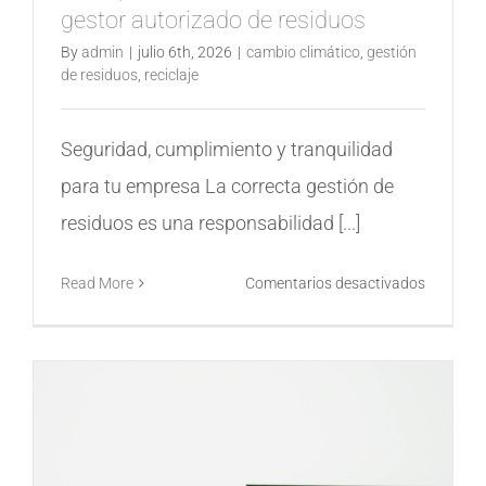
gestor autorizado de residuos
By
admin
|
julio 6th, 2026
|
cambio climático
,
gestión
de residuos
,
reciclaje
Seguridad, cumplimiento y tranquilidad
para tu empresa La correcta gestión de
residuos es una responsabilidad [...]
en
Read More
Comentarios desactivados
La
importan
de
contar
con
un
gestor