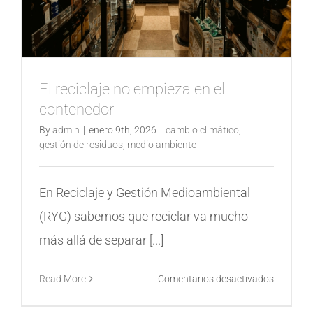
a
día
El reciclaje no empieza en el
contenedor
By
admin
|
enero 9th, 2026
|
cambio climático
,
gestión de residuos
,
medio ambiente
En Reciclaje y Gestión Medioambiental
(RYG) sabemos que reciclar va mucho
más allá de separar [...]
en
Read More
Comentarios desactivados
El