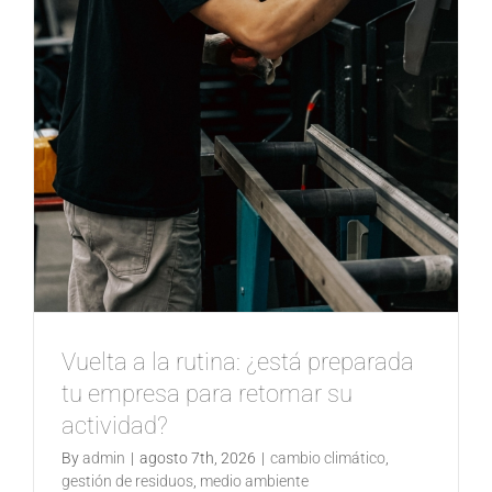
Vuelta a la rutina: ¿está preparada
tu empresa para retomar su
actividad?
By
admin
|
agosto 7th, 2026
|
cambio climático
,
gestión de residuos
,
medio ambiente