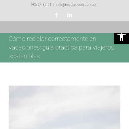
Skip
986 24 80 51
|
info@reciclajeygestion.com
to
Facebook
LinkedIn
content
Abrir 
Cómo reciclar correctamente en
vacaciones: guía práctica para viajeros
sostenibles
View
Larger
Image