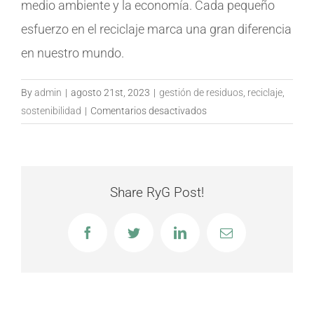
medio ambiente y la economía. Cada pequeño
esfuerzo en el reciclaje marca una gran diferencia
en nuestro mundo.
By
admin
|
agosto 21st, 2023
|
gestión de residuos
,
reciclaje
,
en
sostenibilidad
|
Comentarios desactivados
Curiosidades
que
transformarán
tu
Share RyG Post!
perspectiva
sobre
Facebook
Twitter
LinkedIn
Email
el
reciclaje